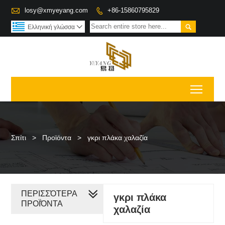

losy@xmyeyang.com
+86-15860795829


Ελληνική γλώσσα

Toggl
Σπίτι
>
Προϊόντα
>
γκρι πλάκα χαλαζία
ΠΕΡΙΣΣΌΤΕΡΑ
γκρι πλάκα
ΠΡΟΪΌΝΤΑ
χαλαζία