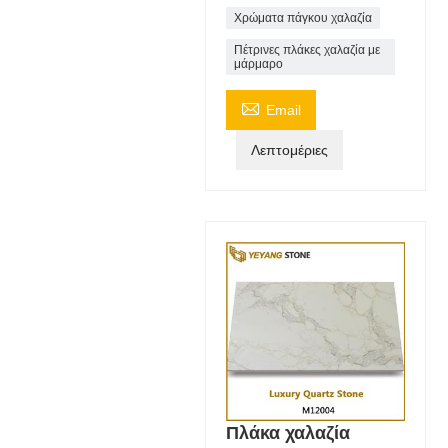
Χρώματα πάγκου χαλαζία
Πέτρινες πλάκες χαλαζία με
μάρμαρο

Email
Λεπτομέριες
Πλάκα χαλαζία