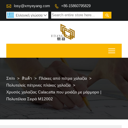

losy@xmyeyang.com
+86-15860795829


Ελληνική γλώσσα

Toggl
Σπίτι
>
สินค้า
>
Πλάκες από πέτρα χαλαζία
>
Πολυτελείς πέτρινες πλάκες χαλαζία
>
Χρυσός χαλαζίας Calacatta που μοιάζει με μάρμαρο |
Πολυτέλεια Σειρά M12002