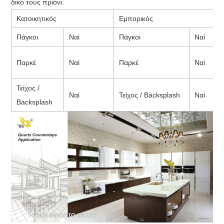
δικό τους πριόνι.
Κατοικητικός
Εμπορικός
Πάγκοι
Ναί
Πάγκοι
Ναί
Παρκέ
Ναί
Παρκέ
Ναί
Τείχος /
Ναί
Τείχος / Backsplash
Ναί
Backsplash