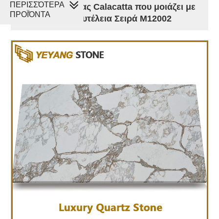
ΠΕΡΙΣΣΌΤΕΡΑ
Χρυσός χαλαζίας Calacatta που μοιάζει με
ΠΡΟΪΌΝΤΑ
μάρμαρο | Πολυτέλεια Σειρά M12002