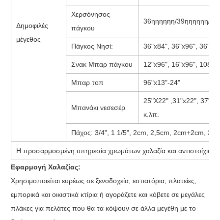
Χερσόνησος
36ηηηηηη/39ηηηηηη/28η
Δημοφιλές
πάγκου
μέγεθος
Πάγκος Νησί:
36"x84", 36"x96", 36"x10
Σνακ Μπαρ πάγκου
12"x96", 16"x96", 108"x1
Μπαρ τοπ
96"x13"-24"
25"X22" ,31"x22", 37"X2
Μπανάκι νεσεσέρ
κ.λπ.
Πάχος: 3/4", 1 1/5", 2cm, 2,5cm, 2cm+2cm, 3cm
Η προσαρμοσμένη υπηρεσία χρωμάτων χαλαζία και αντιστοίχισης
Εφαρμογή Χαλαζίας:
Χρησιμοποιείται ευρέως σε ξενοδοχεία, εστιατόρια, πλατείες,
εμπορικά και οικιστικά κτίρια ή αγοράζετε και κόβετε σε μεγάλες
πλάκες για πελάτες που θα τα κόψουν σε άλλα μεγέθη με το