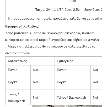
κ.λπ.
Πάχος: 3/4", 1 1/5", 2cm, 2,5cm, 2cm+2cm, 3cm
Η προσαρμοσμένη υπηρεσία χρωμάτων χαλαζία και αντιστοίχισης
Εφαρμογή Χαλαζίας:
Χρησιμοποιείται ευρέως σε ξενοδοχεία, εστιατόρια, πλατείες,
εμπορικά και οικιστικά κτίρια ή αγοράζετε και κόβετε σε μεγάλες
πλάκες για πελάτες που θα τα κόψουν σε άλλα μεγέθη με το
δικό τους πριόνι.
Κατοικητικός
Εμπορικός
Πάγκοι
Ναί
Πάγκοι
Ναί
Παρκέ
Ναί
Παρκέ
Ναί
Τείχος /
Ναί
Τείχος / Backsplash
Ναί
Backsplash