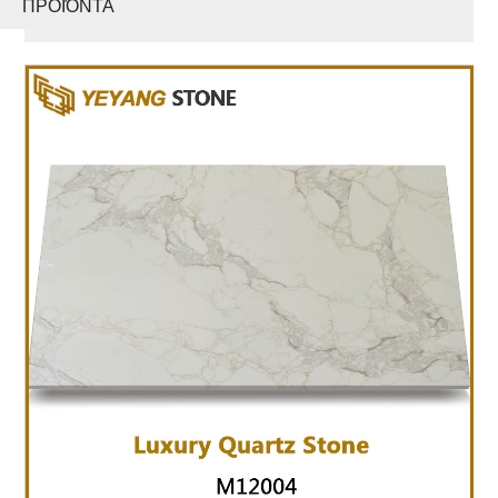
ΠΡΟΪΌΝΤΑ
Σειρά M12004