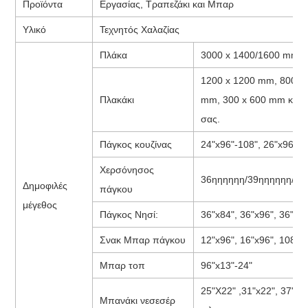
Προϊόντα
Εργασίας, Τραπεζάκι και Μπαρ
Υλικό
Τεχνητός Χαλαζίας
Πλάκα
3000 x 1400/1600 mm,
1200 x 1200 mm, 800 x
Πλακάκι
mm, 300 x 600 mm και μ
σας.
Πάγκος κουζίνας
24"x96"-108", 26"x96"-1
Χερσόνησος
36ηηηηηη/39ηηηηηη/28η
Δημοφιλές
πάγκου
μέγεθος
Πάγκος Νησί:
36"x84", 36"x96", 36"x10
Σνακ Μπαρ πάγκου
12"x96", 16"x96", 108"x1
Μπαρ τοπ
96"x13"-24"
25"X22" ,31"x22", 37"X2
Μπανάκι νεσεσέρ