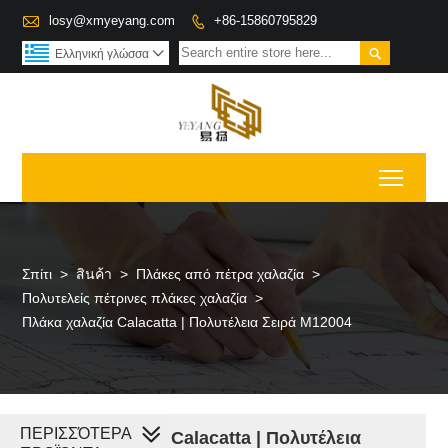

losy@xmyeyang.com
+86-15860795829


Ελληνική γλώσσα

Toggl
Σπίτι
>
สินค้า
>
Πλάκες από πέτρα χαλαζία
>
Πολυτελείς πέτρινες πλάκες χαλαζία
>
Πλάκα χαλαζία Calacatta | Πολυτέλεια Σειρά M12004
ΠΕΡΙΣΣΌΤΕΡΑ
Πλάκα χαλαζία Calacatta | Πολυτέλεια