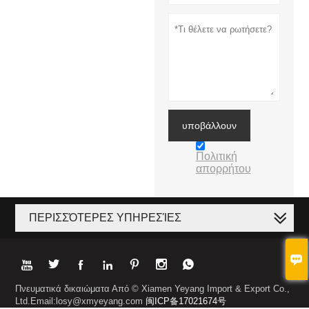
υποβάλλουν
Πολιτική
απορρήτου
ΠΕΡΙΣΣΌΤΕΡΕΣ ΥΠΗΡΕΣΊΕΣ








Πνευματικά δικαιώματα Από © Xiamen Yeyang Import & Export Co.,
Ltd.Email:losy@xmyeyang.com
闽ICP备17021674号