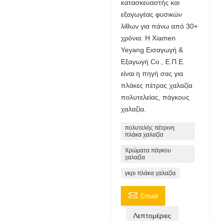
κατασκευαστής και
εξαγωγέας φυσικών
λίθων για πάνω από 30+
χρόνια. Η Xiamen
Yeyang Εισαγωγή &
Εξαγωγή Co., Ε.Π.Ε.
είναι η πηγή σας για
πλάκες πέτρας χαλαζία
πολυτελείας, πάγκους
χαλαζία.
πολυτελής πέτρινη
πλάκα χαλαζία
Χρώματα πάγκου
χαλαζία
γκρι πλάκα χαλαζία

Email
Λεπτομέριες