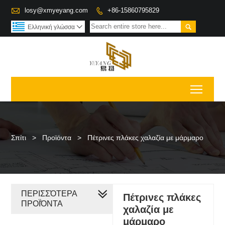

losy@xmyeyang.com
+86-15860795829


Ελληνική γλώσσα

Toggl
Σπίτι
>
Προϊόντα
>
Πέτρινες πλάκες χαλαζία με μάρμαρο
ΠΕΡΙΣΣΌΤΕΡΑ
Πέτρινες πλάκες
ΠΡΟΪΌΝΤΑ
χαλαζία με
μάρμαρο