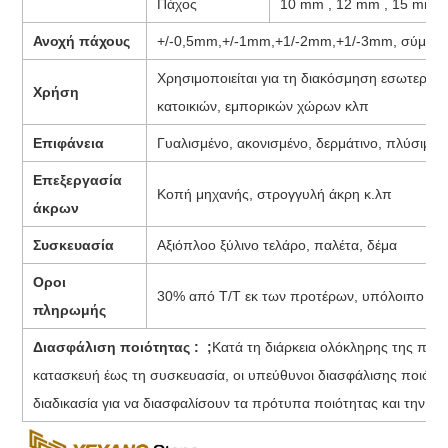
Πάχος
10 mm , 12 mm , 15 mm , 
Ανοχή πάχους
+/-0,5mm,+/-1mm,+1/-2mm,+1/-3mm, σύμφων
Χρησιμοποιείται για τη διακόσμηση εσωτερικ
Χρήση
κατοικιών, εμπορικών χώρων κλπ
Επιφάνεια
Γυαλισμένο, ακονισμένο, δερμάτινο, πλύσιμο μ
Επεξεργασία
Κοπή μηχανής, στρογγυλή άκρη κ.λπ
άκρων
Συσκευασία
Αξιόπλοο ξύλινο τελάρο, παλέτα, δέμα
Οροι
30% από T/T εκ των προτέρων, υπόλοιπο απ
πληρωμής
Διασφάλιση ποιότητας : ;
Κατά τη διάρκεια ολόκληρης της παρα
κατασκευή έως τη συσκευασία, οι υπεύθυνοι διασφάλισης ποιότη
διαδικασία για να διασφαλίσουν τα πρότυπα ποιότητας και την έ