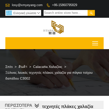

losy@xmyeyang.com
+86-15860795829


Ελληνική γλώσσα

Toggl
Σπίτι
>
สินค้า
>
Calacatta Χαλαζίας
>
Ξύλινες λευκές τεχνητές πλάκες χαλαζία για πάγκο τοίχου
δαπέδου C3002
ΠΕΡΙΣΣΌΤΕΡΑ
Ξύλινες λευκές τεχνητές πλάκες χαλαζία