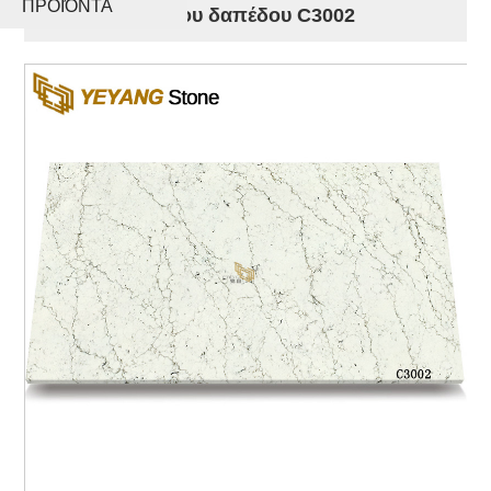
ΠΡΟΪΌΝΤΑ
για πάγκο τοίχου δαπέδου C3002