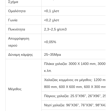
Σχήμα
Ομαλότητα
<0,1 χλστ
Γωνία
<0,2 χλστ
Πυκνότητα
2,3~2,5 g/cm3
Απορρόφηση
<0,05%
νερού
Δύναμη κάμψης
25~35Mpa
Πλάκα χαλαζία:
3000 X 1400 mm, 3000 X 
κ.λπ.
Χαλαζίας κομμένος σε μέγεθος:
1200 mm X
800 mm, 600 X 600 mm, 600 X 300 mm, 3
Μέγεθος
Πάγκος χαλαζία:
25.5"X96", 26"X96", 25,5"
Νησί χαλαζία:
96"X36", 76"X36", 98"Χ42", 