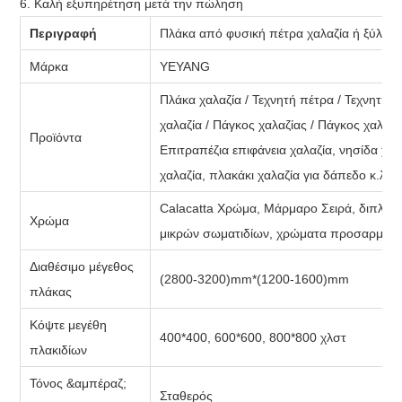
6. Καλή εξυπηρέτηση μετά την πώληση
Περιγραφή
Πλάκα από φυσική πέτρα χαλαζία ή ξύλινοι 
Μάρκα
YEYANG
Πλάκα χαλαζία / Τεχνητή πέτρα / Τεχνητή 
χαλαζία / Πάγκος χαλαζίας / Πάγκος χαλαζί
Προϊόντα
Επιτραπέζια επιφάνεια χαλαζία, νησίδα χα
χαλαζία, πλακάκι χαλαζία για δάπεδο κ.λπ.
Calacatta Χρώμα, Μάρμαρο Σειρά, διπλό
Χρώμα
μικρών σωματιδίων, χρώματα προσαρμοσ
Διαθέσιμο μέγεθος
(2800-3200)mm*(1200-1600)mm
πλάκας
Κόψτε μεγέθη
400*400, 600*600, 800*800 χλστ
πλακιδίων
Τόνος &αμπέραζ;
Σταθερός