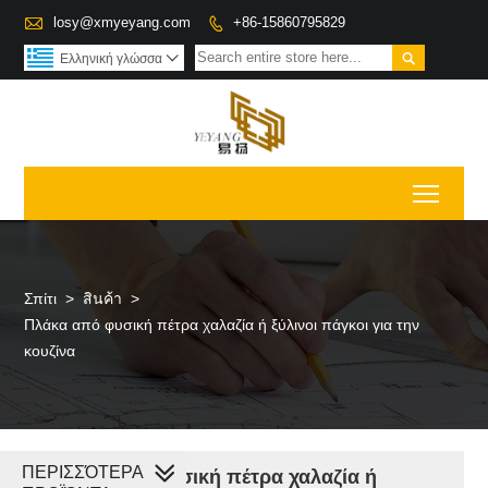

losy@xmyeyang.com
+86-15860795829


Ελληνική γλώσσα

Toggl
Σπίτι
>
สินค้า
>
Πλάκα από φυσική πέτρα χαλαζία ή ξύλινοι πάγκοι για την
κουζίνα
ΠΕΡΙΣΣΌΤΕΡΑ
Πλάκα από φυσική πέτρα χαλαζία ή