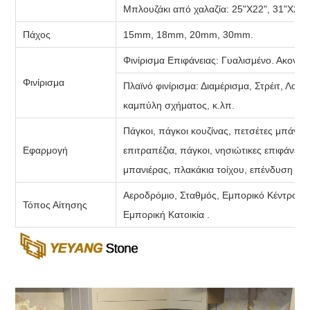
Μπλουζάκι από χαλαζία:
25"Χ22", 31"Χ22",
Πάχος
15mm, 18mm, 20mm, 30mm.
Φινίρισμα Επιφάνειας: Γυαλισμένο. Ακονισμ
Φινίρισμα
Πλαϊνό φινίρισμα: Διαμέρισμα, Στρέιτ, Λ
καμπύλη σχήματος, κ.λπ.
Πάγκοι, πάγκοι κουζίνας, πετσέτες μπάνιο
Εφαρμογή
επιτραπέζια, πάγκοι, νησιώτικες επιφάνειε
μπανιέρας, πλακάκια τοίχου, επένδυση το
Αεροδρόμιο, Σταθμός, Εμπορικό Κέντρο, Ξ
Τόπος Αίτησης
Εμπορική Κατοικία .