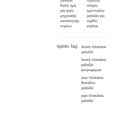
χαλαζία
τεχνητές
Καλή τιμή
πέτρες
για έργα
κρύσταλλο
μηχανικής
χαλαζία για
κατασκευής
σχέδιο
κτιρίων
σκάλας
προϊόν Tag:
λευκά πλακάκια
χαλαζία
λευκά πλακάκια
χαλαζία
αστροφεγγιά
γκρι πλακάκια
δαπέδου
χαλαζία
γκρι πλακάκια
χαλαζία