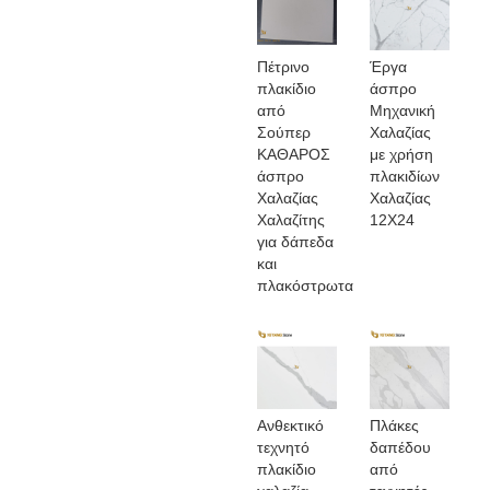
Πέτρινο
Έργα
πλακίδιο
άσπρο
από
Μηχανική
Σούπερ
Χαλαζίας
ΚΑΘΑΡΟΣ
με χρήση
άσπρο
πλακιδίων
Χαλαζίας
Χαλαζίας
Χαλαζίτης
12X24
για δάπεδα
και
πλακόστρωτα
Ανθεκτικό
Πλάκες
τεχνητό
δαπέδου
πλακίδιο
από