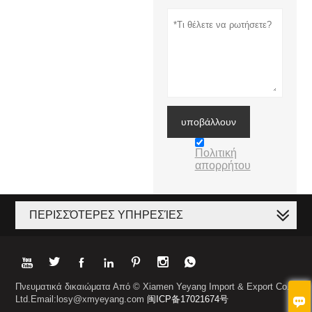
υποβάλλουν
Πολιτική
απορρήτου
ΠΕΡΙΣΣΌΤΕΡΕΣ ΥΠΗΡΕΣΊΕΣ







Πνευματικά δικαιώματα Από © Xiamen Yeyang Import & Export Co.,
Ltd.Email:losy@xmyeyang.com
闽ICP备17021674号
