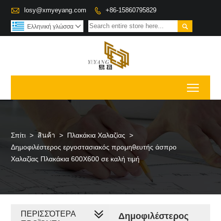

losy@xmyeyang.com
+86-15860795829


Ελληνική γλώσσα

Toggl
Σπίτι
>
สินค้า
>
Πλακάκια Χαλαζίας
>
Δημοφιλέστερος εργοστασιακός προμηθευτής άσπρο
Χαλαζίας Πλακάκια 600X600 σε καλή τιμή
ΠΕΡΙΣΣΌΤΕΡΑ
Δημοφιλέστερος