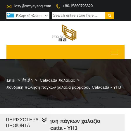

losy@xmyeyang.com
+86-15860795829


Ελληνική γλώσσα

Toggl
Σπίτι
>
สินค้า
>
Calacatta Χαλαζίας
>
Χονδρική πώληση πάγκων χαλαζία μαρμάρου Calacatta - YH3
ΠΕΡΙΣΣΌΤΕΡΑ
Χονδρική πώληση πάγκων χαλαζία
ΠΡΟΪΌΝΤΑ
μαρμάρου Calacatta - YH3