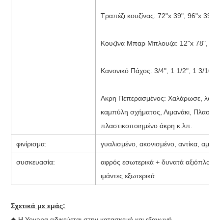
Τραπέζι κουζίνας: 72"x 39", 96"x 39";
Κουζίνα Μπαρ Μπλουζα: 12"x 78", 15"
Κανονικό Πάχος: 3/4", 1 1/2", 1 3/16"
Ακρη Πεπερασμένος: Χαλάρωσε, λοξότ
καμπύλη σχήματος, Λιμανάκι, Πλαστικ
πλαστικοποιημένο άκρη κ.λπ.
φινίρισμα:
γυαλισμένο, ακονισμένο, αντίκα, αμμο
συσκευασία:
αφρός εσωτερικά + δυνατά αξιόπλοα ξ
ιμάντες εξωτερικά.
Σχετικά με εμάς:
◆ Η Yeyang ειδικεύεται στην κατασκευή και εξαγωγή