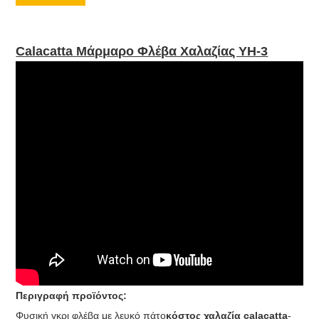
Calacatta Μάρμαρο Φλέβα Χαλαζίας YH-3
Περιγραφή προϊόντος:
Φυσική γκρι φλέβα με λευκό πάτο
κόστος χαλαζία calacatta
-