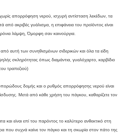
 χωρίς απορρόφηση νερού, ισχυρή αντίσταση λεκέδων, τα
 από ακριβές γυάλισμα, η επιφάνεια του προϊόντος είναι
οχρόνια λάμψη, Όμορφη σαν καινούργια.
 από αυτή των συνηθισμένων σιδερικών και όλα τα είδη
ψηλής σκληρότητας όπως διαμάντια, γυαλόχαρτο, καρβίδιο
του τραπεζιού)
ροπορώδους δομής και ο ρυθμός απορρόφησης νερού είναι
διείσδυσης. Μετά από κάθε χρήση του πάγκου, καθαρίζετε τον
α και είναι επί του παρόντος το καλύτερο ανθεκτικό στη
ρα που συχνά καίνε τον πάγκο και τη σκωρία στον πάτο της