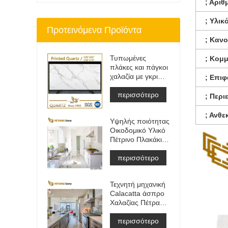
; Αριθ
; Υλικ
Προτεινόμενα Προϊόντα
; Κανο
Τυπωμένες
; Κομμ
πλάκες και πάγκοι
χαλαζία με γκρι
; Επιφ
φλέβα | Γεμάτος
Σώμα Εντυπος
περισσότερο
; Περιε
Χαλαζίας PQ005
; Ανθεκ
Υψηλής ποιότητας
Οικοδομικό Υλικό
Πέτρινο Πλακάκι
Δαπέδου Ανοιχτό
Γκρι Έργα
περισσότερο
Τεχνητή μηχανική
Calacatta άσπρο
Χαλαζίας Πέτρα
Πάγκος
&αμπέραζ;
περισσότερο