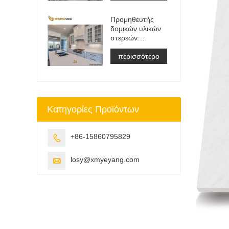
ματαιοδοξία
Μπλουζα
Προμηθευτής
&αμπέραζ;
δομικών υλικών
Δουλειά Μπλουζα
στερεών
Πλάκα
επιφανειών
τεχνητής πέτρας
περισσότερο
χαλαζία
Κατηγορίες Προϊόντων
+86-15860795829

losy@xmyeyang.com
