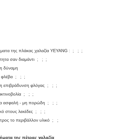
ματα της πλάκας χαλαζία YEYANG : ; ; ;
τητα σαν διαμάντι ; ; ;
ρη δύναμη
 φλέβα ; ; ;
η επιβράδυνση φλόγας ; ; ;
ακτινοβολία ; ; ;
μα ασφαλή - μη πορώδη ; ; ;
ικό στους λεκέδες ; ; ;
 προς το περιβάλλον υλικό ; ;
ήματα της πέτρας χαλαζία