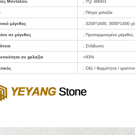
μός Μοντέλου.
; YQ -B4001
ό
; Πέτρα χαλαζία
νικό μέγεθος
; 3200*1600, 3000*1400 χ
ένο σε μέγεθος
; Προσαρμοσμένο μέγεθος
άνεια
; Στίλβωση
κτικότητα σε χαλαζία
>93%
τικός
; Οξύ / θερμότητα / γρατσου