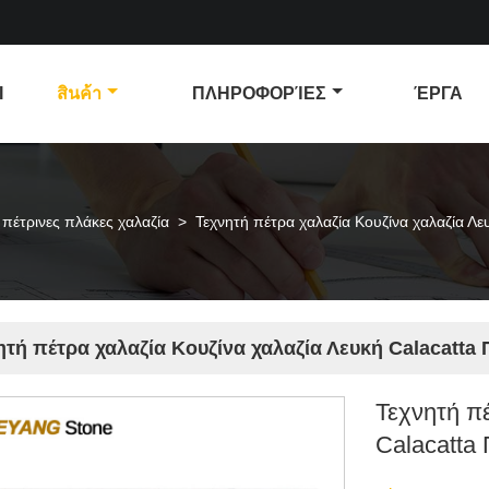
Ι
สินค้า
ΠΛΗΡΟΦΟΡΊΕΣ
ΈΡΓΑ
 πέτρινες πλάκες χαλαζία
>
Τεχνητή πέτρα χαλαζία Κουζίνα χαλαζία Λε
ητή πέτρα χαλαζία Κουζίνα χαλαζία Λευκή Calacatta
Τεχνητή π
Calacatta