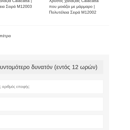
λαζία Calacatta |
Χρυσός χαλαζίας Calacatta
εια Σειρά M12003
που μοιάζει με μάρμαρο |
Πολυτέλεια Σειρά M12002
 πέτρα
συντομότερο δυνατόν (εντός 12 ωρών)