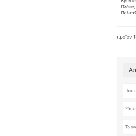
Κρυστά
Πλάκες 
Πολυτέ
προϊόν T
Απ