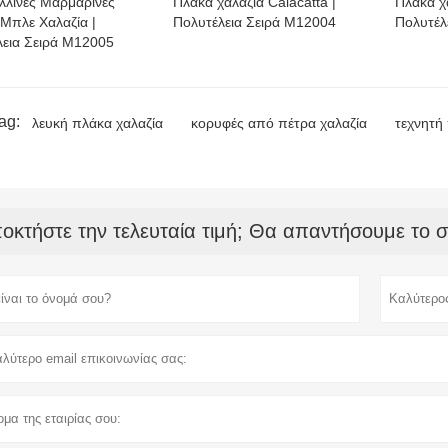
λλινες Μαρμάρινες
Πλάκα χαλαζία Calacatta |
Πλάκα χα
Μπλε Χαλαζία |
Πολυτέλεια Σειρά M12004
Πολυτέλ
λεια Σειρά M12005
ag:
λευκή πλάκα χαλαζία
κορυφές από πέτρα χαλαζία
τεχνητή
οκτήστε την τελευταία τιμή; Θα απαντήσουμε το 