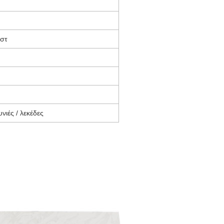
λστ
νιές / λεκέδες