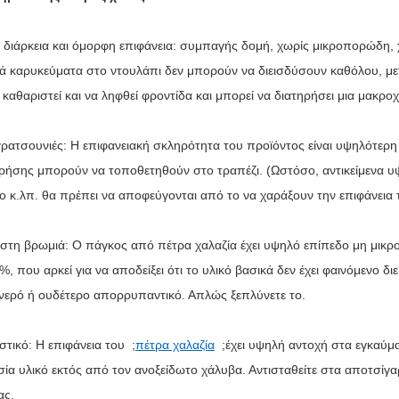
 διάρκεια και όμορφη επιφάνεια: συμπαγής δομή, χωρίς μικροπορώδη,
ά καρυκεύματα στο ντουλάπι δεν μπορούν να διεισδύσουν καθόλου, μετά
 καθαριστεί και να ληφθεί φροντίδα και μπορεί να διατηρήσει μια μακρ
γρατσουνιές: Η επιφανειακή σκληρότητα του προϊόντος είναι υψηλότερη
χρήσης μπορούν να τοποθετηθούν στο τραπέζι. (Ωστόσο, αντικείμενα υ
το κ.λπ. θα πρέπει να αποφεύγονται από το να χαράξουν την επιφάνεια 
 στη βρωμιά: Ο πάγκος από πέτρα χαλαζία έχει υψηλό επίπεδο μη μικ
%, που αρκεί για να αποδείξει ότι το υλικό βασικά δεν έχει φαινόμενο 
νερό ή ουδέτερο απορρυπαντικό. Απλώς ξεπλύνετε το.
στικό: Η επιφάνεια του ;
πέτρα χαλαζία
;έχει υψηλή αντοχή στα εγκαύματ
ία υλικό εκτός από τον ανοξείδωτο χάλυβα. Αντισταθείτε στα αποτσίγα
ας.