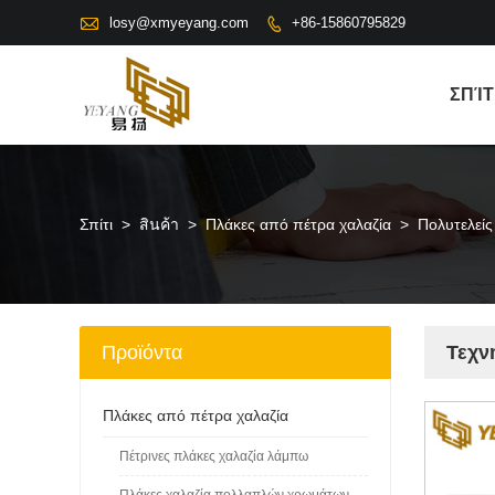

losy@xmyeyang.com
+86-15860795829

ΣΠΊΤ
Σπίτι
>
สินค้า
>
Πλάκες από πέτρα χαλαζία
>
Πολυτελείς
Προϊόντα
Τεχν
Πλάκες από πέτρα χαλαζία
Πέτρινες πλάκες χαλαζία λάμπω
Πλάκες χαλαζία πολλαπλών χρωμάτων