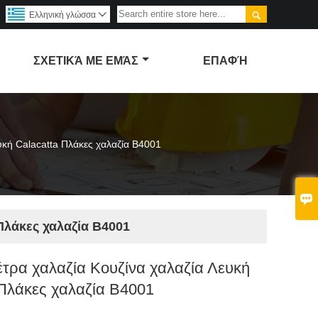

Ελληνική γλώσσα

ΣΧΕΤΙΚΆ ΜΕ ΕΜΆΣ
ΕΠΑΦΉ
υκή Calacatta Πλάκες χαλαζία B4001

 Πλάκες χαλαζία B4001
έτρα χαλαζία Κουζίνα χαλαζία Λευκή
 Πλάκες χαλαζία B4001