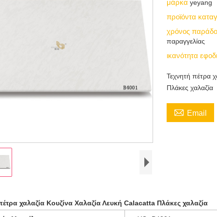
μάρκα
yeyang
προϊόντα κατ
χρόνος παράδ
παραγγελίας
ικανότητα εφο
Τεχνητή πέτρα χ
Πλάκες χαλαζία

Email
πέτρα χαλαζία Κουζίνα Χαλαζία Λευκή Calacatta Πλάκες χαλαζία