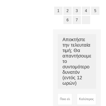
1
2
3
4
5
6
7
Αποκτήστε
την τελευταία
τιμή; Θα
απαντήσουμε
το
συντομότερο
δυνατόν
(εντός 12
ωρών)