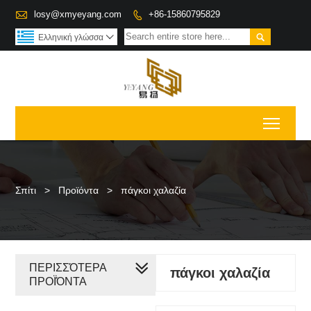

losy@xmyeyang.com
+86-15860795829


Ελληνική γλώσσα

Toggl
Σπίτι
>
Προϊόντα
>
πάγκοι χαλαζία
ΠΕΡΙΣΣΌΤΕΡΑ
πάγκοι χαλαζία
ΠΡΟΪΌΝΤΑ