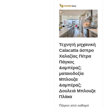
Τεχνητή μηχανική
Calacatta άσπρο
Χαλαζίας Πέτρα
Πάγκος
&αμπέραζ;
ματαιοδοξία
Μπλουζα
&αμπέραζ;
Δουλειά Μπλουζα
Πλάκα
Πάγκοι από καθαρό