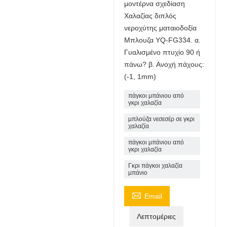
μοντέρνα σχεδίαση
Χαλαζίας διπλός
νεροχύτης ματαιοδοξία
Μπλουζα YQ-FG334. α.
Γυαλισμένο πτυχίο 90 ή
πάνω? β. Ανοχή πάχους:
(-1, 1mm)
πάγκοι μπάνιου από
γκρι χαλαζία
μπλούζα νεσεσέρ σε γκρι
χαλαζία
πάγκοι μπάνιου από
γκρι χαλαζία
Γκρι πάγκοι χαλαζία
μπάνιο

Email
Λεπτομέριες