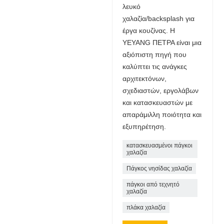
λευκό
χαλαζία/backsplash για
έργα κουζίνας. Η
YEYANG ΠΕΤΡΑ είναι μια
αξιόπιστη πηγή που
καλύπτει τις ανάγκες
αρχιτεκτόνων,
σχεδιαστών, εργολάβων
και κατασκευαστών με
απαράμιλλη ποιότητα και
εξυπηρέτηση.
κατασκευασμένοι πάγκοι
χαλαζία
Πάγκος νησίδας χαλαζία
πάγκοι από τεχνητό
χαλαζία
πλάκα χαλαζία