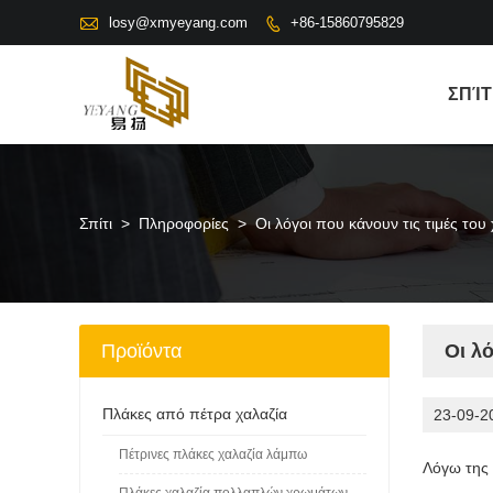

losy@xmyeyang.com
+86-15860795829

ΣΠΊΤ
Σπίτι
>
Πληροφορίες
>
Οι λόγοι που κάνουν τις τιμές του
Προϊόντα
Οι λό
Πλάκες από πέτρα χαλαζία
23-09-2
Πέτρινες πλάκες χαλαζία λάμπω
Λόγω της 
Πλάκες χαλαζία πολλαπλών χρωμάτων