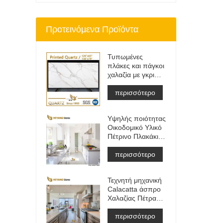
Προτεινόμενα Προϊόντα
Τυπωμένες
πλάκες και πάγκοι
χαλαζία με γκρι
φλέβα | Γεμάτος
Σώμα Εντυπος
περισσότερο
Χαλαζίας PQ005
Υψηλής ποιότητας
Οικοδομικό Υλικό
Πέτρινο Πλακάκι
Δαπέδου Ανοιχτό
Γκρι Έργα
περισσότερο
Τεχνητή μηχανική
Calacatta άσπρο
Χαλαζίας Πέτρα
Πάγκος
&αμπέραζ;
περισσότερο