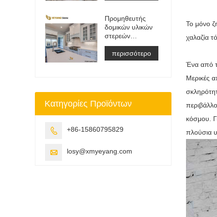
ματαιοδοξία
Μπλουζα
Προμηθευτής
&αμπέραζ;
Το μόνο ζ
δομικών υλικών
Δουλειά Μπλουζα
στερεών
Πλάκα
χαλαζία τ
επιφανειών
τεχνητής πέτρας
περισσότερο
χαλαζία
Ένα από τ
Μερικές α
σκληρότητ
Κατηγορίες Προϊόντων
περιβάλλο
κόσμου. Γ
+86-15860795829

πλούσια υ
losy@xmyeyang.com
