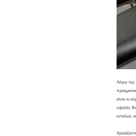
Λόγω της 
πραγματικ
είναι οι κ
υψηλές θε
εντελώς ν
Χρειάζεστ