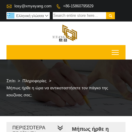

losy@xmyeyang.com
+86-15860795829


Ελληνική γλώσσα

Toggl
Σπίτι
>
Πληροφορίες
>
Μήπως ήρθε η ώρα να αντικαταστήσετε τον πάγκο της
κουζίνας σας;
ΠΕΡΙΣΣΌΤΕΡΑ
Μήπως ήρθε η