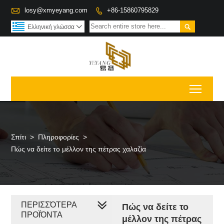

losy@xmyeyang.com
+86-15860795829


Ελληνική γλώσσα

Toggl
Σπίτι
>
Πληροφορίες
>
Πώς να δείτε το μέλλον της πέτρας χαλαζία
ΠΕΡΙΣΣΌΤΕΡΑ
Πώς να δείτε το
ΠΡΟΪΌΝΤΑ
μέλλον της πέτρας