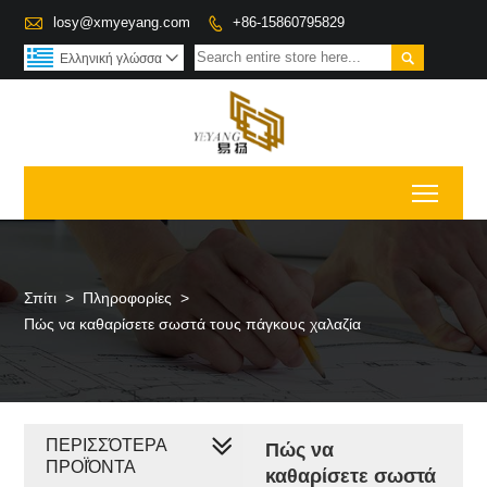

losy@xmyeyang.com
+86-15860795829


Ελληνική γλώσσα

Toggl
Σπίτι
>
Πληροφορίες
>
Πώς να καθαρίσετε σωστά τους πάγκους χαλαζία
ΠΕΡΙΣΣΌΤΕΡΑ
Πώς να
ΠΡΟΪΌΝΤΑ
καθαρίσετε σωστά