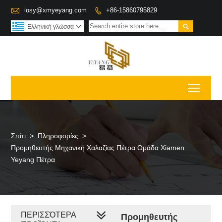

losy@xmyeyang.com
+86-15860795829


Ελληνική γλώσσα

Toggl
Σπίτι
>
Πληροφορίες
>
Προμηθευτής Μηχανική Χαλαζίας Πέτρα Ομάδα Xiamen
Yeyang Πέτρα
ΠΕΡΙΣΣΌΤΕΡΑ
Προμηθευτής