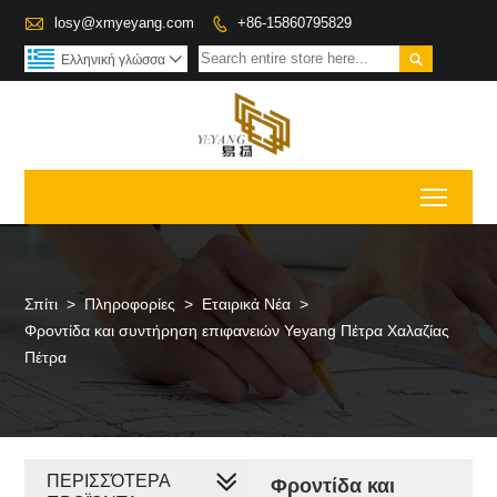

losy@xmyeyang.com
+86-15860795829


Ελληνική γλώσσα

Toggl
Σπίτι
>
Πληροφορίες
>
Εταιρικά Νέα
>
Φροντίδα και συντήρηση επιφανειών Yeyang Πέτρα Χαλαζίας
Πέτρα
ΠΕΡΙΣΣΌΤΕΡΑ
Φροντίδα και