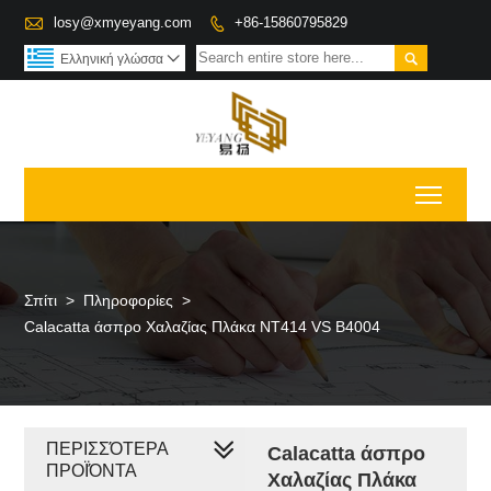

losy@xmyeyang.com
+86-15860795829


Ελληνική γλώσσα

Toggl
Σπίτι
>
Πληροφορίες
>
Calacatta άσπρο Χαλαζίας Πλάκα NT414 VS B4004
ΠΕΡΙΣΣΌΤΕΡΑ
Calacatta άσπρο
ΠΡΟΪΌΝΤΑ
Χαλαζίας Πλάκα