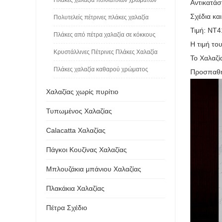
Αντικατάσ
Σχέδια κα
Πολυτελείς πέτρινες πλάκες χαλαζία
Τιμή: NT4
Πλάκες από πέτρα χαλαζία σε κόκκους
Η τιμή το
Κρυστάλλινες Πέτρινες Πλάκες Χαλαζία
Το Χαλαζί
Πλάκες χαλαζία καθαρού χρώματος
Προσπαθήσ
Χαλαζίας χωρίς πυρίτιο
Τυπωμένος Χαλαζίας
Calacatta Χαλαζίας
Πάγκοι Κουζίνας Χαλαζίας
Μπλουζάκια μπάνιου Χαλαζίας
Πλακάκια Χαλαζίας
Πέτρα Σχέδιο