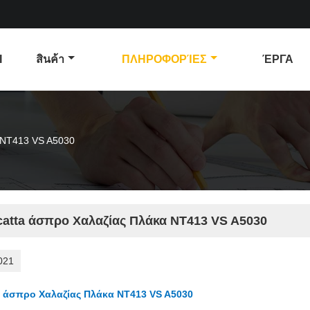
Ι
สินค้า
ΠΛΗΡΟΦΟΡΊΕΣ
ΈΡΓΑ
 NT413 VS A5030
catta άσπρο Χαλαζίας Πλάκα NT413 VS A5030
021
a άσπρο Χαλαζίας Πλάκα NT413 VS A5030