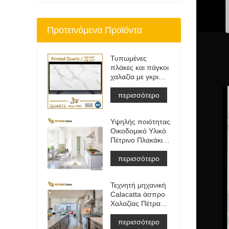
Προτεινόμενα Προϊόντα
Τυπωμένες
πλάκες και πάγκοι
χαλαζία με γκρι
φλέβα | Γεμάτος
Σώμα Εντυπος
περισσότερο
Χαλαζίας PQ005
Υψηλής ποιότητας
Οικοδομικό Υλικό
Πέτρινο Πλακάκι
Δαπέδου Ανοιχτό
Γκρι Έργα
περισσότερο
Τεχνητή μηχανική
Calacatta άσπρο
Χαλαζίας Πέτρα
Πάγκος
&αμπέραζ;
περισσότερο