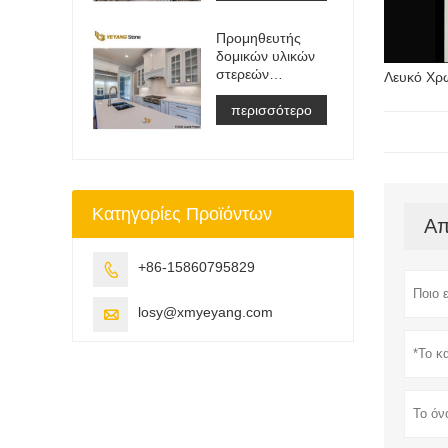
ματαιοδοξία
Μπλουζα
Προμηθευτής
&αμπέραζ;
δομικών υλικών
Δουλειά Μπλουζα
στερεών
Πλάκα
Λευκό Χρώ
επιφανειών
τεχνητής πέτρας
περισσότερο
χαλαζία
Κατηγορίες Προϊόντων
Απ
+86-15860795829

losy@xmyeyang.com
