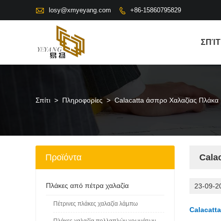

losy@xmyeyang.com
+86-15860795829

ΣΠΊΤ
Σπίτι
>
Πληροφορίες
>
Calacatta άσπρο Χαλαζίας Πλάκα
Προϊόντα
Cala
Πλάκες από πέτρα χαλαζία
23-09-2
Πέτρινες πλάκες χαλαζία λάμπω
Calacatt
Πλάκες χαλαζία πολλαπλών χρωμάτων