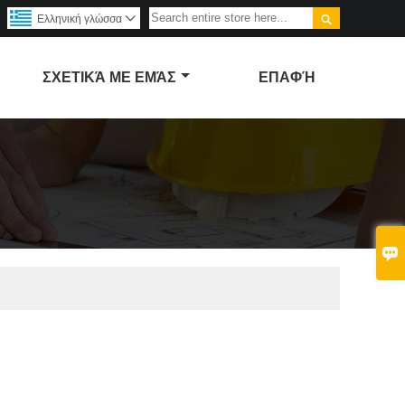

Ελληνική γλώσσα

ΣΧΕΤΙΚΆ ΜΕ ΕΜΆΣ
ΕΠΑΦΉ
