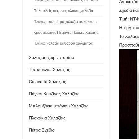
Αντικατάσ
Σχέδια κα
Πολυτελείς πέτρινες πλάκες χαλαζία
Τιμή: NT4
Πλάκες από πέτρα χαλαζία σε κόκκους
Η τιμή το
Κρυστάλλινες Πέτρινες Πλάκες Χαλαζία
Το Χαλαζί
Πλάκες χαλαζία καθαρού χρώματος
Προσπαθήσ
Χαλαζίας χωρίς πυρίτιο
Τυπωμένος Χαλαζίας
Calacatta Χαλαζίας
Πάγκοι Κουζίνας Χαλαζίας
Μπλουζάκια μπάνιου Χαλαζίας
Πλακάκια Χαλαζίας
Πέτρα Σχέδιο