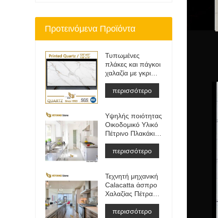
Προτεινόμενα Προϊόντα
Τυπωμένες
πλάκες και πάγκοι
χαλαζία με γκρι
φλέβα | Γεμάτος
Σώμα Εντυπος
περισσότερο
Χαλαζίας PQ005
Υψηλής ποιότητας
Οικοδομικό Υλικό
Πέτρινο Πλακάκι
Δαπέδου Ανοιχτό
Γκρι Έργα
περισσότερο
Τεχνητή μηχανική
Calacatta άσπρο
Χαλαζίας Πέτρα
Πάγκος
&αμπέραζ;
περισσότερο