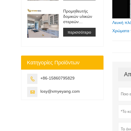
ματαιοδοξία
Μπλουζα
Προμηθευτής
&αμπέραζ;
δομικών υλικών
Δουλειά Μπλουζα
στερεών
Πλάκα
Λευκή πλά
επιφανειών
Χρώματα π
τεχνητής πέτρας
περισσότερο
χαλαζία
Κατηγορίες Προϊόντων
Απ
+86-15860795829

losy@xmyeyang.com
