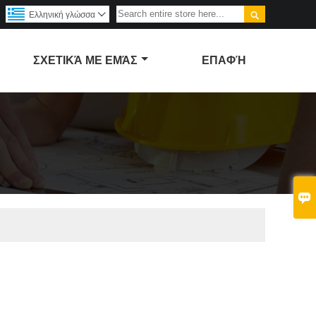

Ελληνική γλώσσα

ΣΧΕΤΙΚΆ ΜΕ ΕΜΆΣ
ΕΠΑΦΉ
