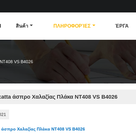
Ι
สินค้า
ΠΛΗΡΟΦΟΡΊΕΣ
ΈΡΓΑ
α NT408 VS B4026
catta άσπρο Χαλαζίας Πλάκα NT408 VS B4026
021
a άσπρο Χαλαζίας Πλάκα NT408 VS B4026