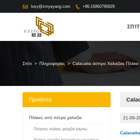

losy@xmyeyang.com
+86-15860795829

ΣΠΊΤ
Σπίτι
>
Πληροφορίες
>
Calacatta άσπρο Χαλαζίας Πλάκ
Προϊόντα
Cala
Πλάκες από πέτρα χαλαζία
21-09-2
Πέτρινες πλάκες χαλαζία λάμπω
Calacatt
Πλάκες χαλαζία πολλαπλών χρωμάτων